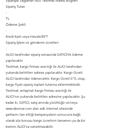
Siparişte Sağlanan Alıcı Teslimat Adresi Bilgileri
Sipariş Tutarı
:
TL
Ödeme Şekli
:
Kredi Kartı veya Havale/EFT
Sipariş İşlem ve gönderim ücretleri
:
ALICI tarafından sipariş esnasında SATICIYA ödeme
yapılacaktır
Teslimat, kargo firması aracılığı ile ALICI tarafından
yukarıda belirtilen adrese yapılacaktır. Kargo Ücreti
ALICI tarafından ödenecektir. Kargo Ücreti 0 TL olup,
kargo fiyatı sipariş toplam tutarına eklenmektedir.
Teslimat, anlaşmalı kargo firması aracılığı ile
ALICI’nın yukarıda belirtilen adresine yapılacaktır. Şu
kadar ki, SATICI, satış anında yürüttüğü ve/veya
www.dexinar.com
alan adlı internet sitesinde
şartlarını ilan ettiği kampanyaların sonucuna bağlı
olarak söz konusu kargo ücretinin tamamını ya da bir
kısmını ALICI’ya yansıtmayabilir.