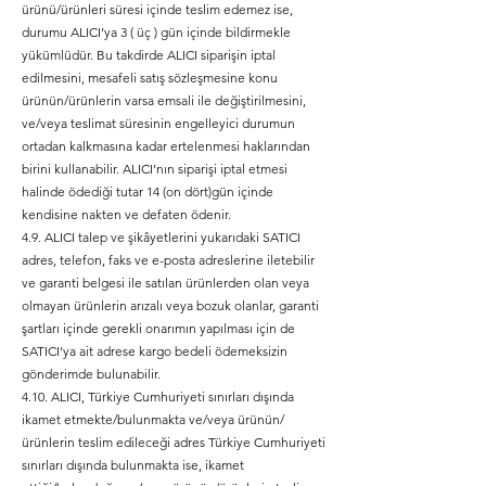
ürünü/ürünleri süresi içinde teslim edemez ise,
durumu ALICI’ya 3 ( üç ) gün içinde bildirmekle
yükümlüdür. Bu takdirde ALICI siparişin iptal
edilmesini, mesafeli satış sözleşmesine konu
ürünün/ürünlerin varsa emsali ile değiştirilmesini,
ve/veya teslimat süresinin engelleyici durumun
ortadan kalkmasına kadar ertelenmesi haklarından
birini kullanabilir. ALICI’nın siparişi iptal etmesi
halinde ödediği tutar 14 (on dört)gün içinde
kendisine nakten ve defaten ödenir.
4.9. ALICI talep ve şikâyetlerini yukarıdaki SATICI
adres, telefon, faks ve e-posta adreslerine iletebilir
ve garanti belgesi ile satılan ürünlerden olan veya
olmayan ürünlerin arızalı veya bozuk olanlar, garanti
şartları içinde gerekli onarımın yapılması için de
SATICI’ya ait adrese kargo bedeli ödemeksizin
gönderimde bulunabilir.
4.10. ALICI, Türkiye Cumhuriyeti sınırları dışında
ikamet etmekte/bulunmakta ve/veya ürünün/
ürünlerin teslim edileceği adres Türkiye Cumhuriyeti
sınırları dışında bulunmakta ise, ikamet