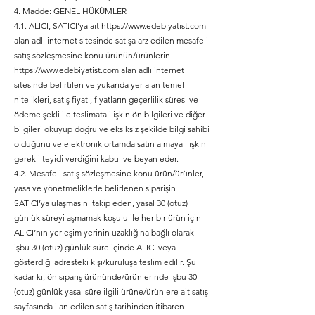
4. Madde: GENEL HÜKÜMLER
4.1. ALICI, SATICI’ya ait
https://www.edebiyatist.com
alan adlı internet sitesinde satışa arz edilen mesafeli
satış sözleşmesine konu ürünün/ürünlerin
https://www.edebiyatist.com
alan adlı internet
sitesinde belirtilen ve yukarıda yer alan temel
nitelikleri, satış fiyatı, fiyatların geçerlilik süresi ve
ödeme şekli ile teslimata ilişkin ön bilgileri ve diğer
bilgileri okuyup doğru ve eksiksiz şekilde bilgi sahibi
olduğunu ve elektronik ortamda satın almaya ilişkin
gerekli teyidi verdiğini kabul ve beyan eder.
4.2. Mesafeli satış sözleşmesine konu ürün/ürünler,
yasa ve yönetmeliklerle belirlenen siparişin
SATICI’ya ulaşmasını takip eden, yasal 30 (otuz)
günlük süreyi aşmamak koşulu ile her bir ürün için
ALICI’nın yerleşim yerinin uzaklığına bağlı olarak
işbu 30 (otuz) günlük süre içinde ALICI veya
gösterdiği adresteki kişi/kuruluşa teslim edilir. Şu
kadar ki, ön sipariş ürününde/ürünlerinde işbu 30
(otuz) günlük yasal süre ilgili ürüne/ürünlere ait satış
sayfasında ilan edilen satış tarihinden itibaren