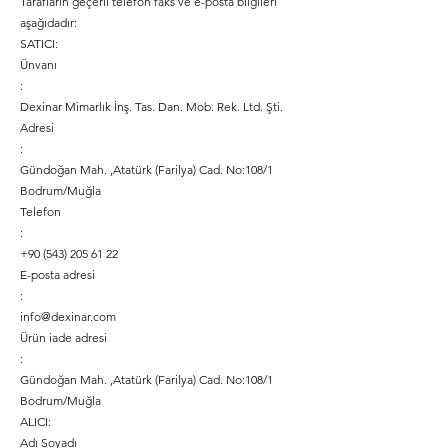
Tarafların geçerli telefon faks ve e-posta bilgileri
aşağıdadır:
SATICI:
Ünvanı
:
Dexinar Mimarlık İnş. Tas. Dan. Mob. Rek. Ltd. Şti.
Adresi
:
Gündoğan Mah. ,Atatürk (Farilya) Cad. No:108/1
Bodrum/Muğla
Telefon
:
+90 (543) 205 61 22
E-posta adresi
:
info@dexinar.com
Ürün iade adresi
:
Gündoğan Mah. ,Atatürk (Farilya) Cad. No:108/1
Bodrum/Muğla
ALICI:
Adı Soyadı