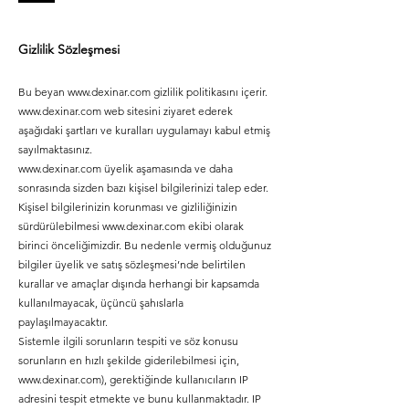
Gizlilik Sözleşmesi
Bu beyan
www.dexinar.com
gizlilik politikasını içerir.
www.dexinar.com
web sitesini ziyaret ederek
aşağıdaki şartları ve kuralları uygulamayı kabul etmiş
sayılmaktasınız.
www.dexinar.com
üyelik aşamasında ve daha
sonrasında sizden bazı kişisel bilgilerinizi talep eder.
Kişisel bilgilerinizin korunması ve gizliliğinizin
sürdürülebilmesi
www.dexinar.com
ekibi olarak
birinci önceliğimizdir. Bu nedenle vermiş olduğunuz
bilgiler üyelik ve satış sözleşmesi’nde belirtilen
kurallar ve amaçlar dışında herhangi bir kapsamda
kullanılmayacak, üçüncü şahıslarla
paylaşılmayacaktır.
Sistemle ilgili sorunların tespiti ve söz konusu
sorunların en hızlı şekilde giderilebilmesi için,
www.dexinar.com
), gerektiğinde kullanıcıların IP
adresini tespit etmekte ve bunu kullanmaktadır. IP