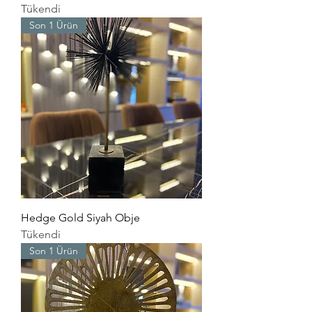
Tükendi
Son 1 Ürün
Hedge Gold Siyah Obje
Tükendi
Son 1 Ürün