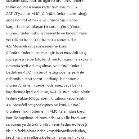
kullanım kılavuzları ile ilgili ve ürünün/ürünlerin
teslim edilmesi anına kadar tüm sorumluluk
SATICI’ya aittir. ALICI, ürünü/ürünleri teslim aldığı
anda kontrol etmekle ve üründe/ürünlerde
kargodan kaynaklanan bir sorun gördüğünde,
ürünü/ürünleri kabul etmemekle ve kargo firması
yetkilisine tutanak tutturmakla sorumludur.
4.5. Mesafeli satış sözleşmesine konu
ürününürünlerin teslimatı için işbu mesafeli satış
sözleşmesi ile ön bilgilendirme formunun elektronik
ortamda teyit edilmiş olması ve ürün/ürünlerin
bedelinin ALICI’nın tercih ettiği ödeme şekli ile
ödenmiş olması şarttır. Herhangi bir nedenle
ürünün/ürünlerin bedeli ödenmez veya banka
kayıtlarında iptal edilir ise, SATICI ürünün/ürünlerin
teslimi yükümlülüğünden kurtulmuş kabul edilir.
4.6. Mesafeli satış sözleşmesine konu ürüne/
ürünlere ilişkin ödemenin ALICI tarafından kredi
kartı ile yapılması durumunda, ALICI ile kredi kartı
sahibinin ya da ürünün/ürünlerin teslim edileceği
kişinin farklı olmasından kaynaklanabilecek olan,
kredi kartının yetkisiz kişilerce haksız ve hukuka