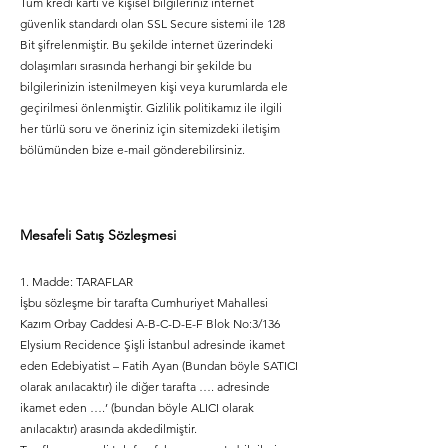
Tüm kredi kartı ve kişisel bilgileriniz internet
güvenlik standardı olan SSL Secure sistemi ile 128
Bit şifrelenmiştir. Bu şekilde internet üzerindeki
dolaşımları sırasında herhangi bir şekilde bu
bilgilerinizin istenilmeyen kişi veya kurumlarda ele
geçirilmesi önlenmiştir. Gizlilik politikamız ile ilgili
her türlü soru ve öneriniz için sitemizdeki iletişim
bölümünden bize e-mail gönderebilirsiniz.
Mesafeli Satış Sözleşmesi
1. Madde: TARAFLAR
İşbu sözleşme bir tarafta Cumhuriyet Mahallesi
Kazım Orbay Caddesi A-B-C-D-E-F Blok No:3/136
Elysium Recidence Şişli İstanbul adresinde ikamet
eden Edebiyatist – Fatih Ayan (Bundan böyle SATICI
olarak anılacaktır) ile diğer tarafta …. adresinde
ikamet eden ….’ (bundan böyle ALICI olarak
anılacaktır) arasında akdedilmiştir.