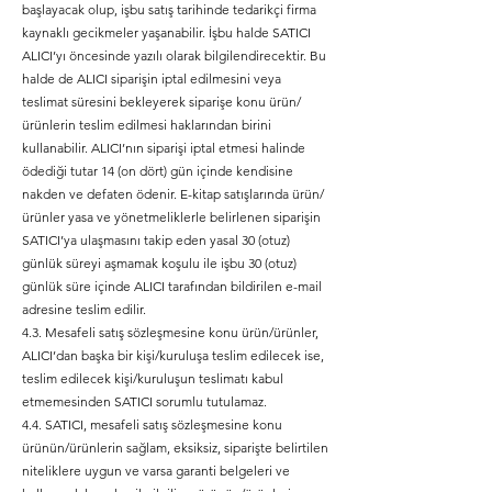
başlayacak olup, işbu satış tarihinde tedarikçi firma
kaynaklı gecikmeler yaşanabilir. İşbu halde SATICI
ALICI’yı öncesinde yazılı olarak bilgilendirecektir. Bu
halde de ALICI siparişin iptal edilmesini veya
teslimat süresini bekleyerek siparişe konu ürün/
ürünlerin teslim edilmesi haklarından birini
kullanabilir. ALICI’nın siparişi iptal etmesi halinde
ödediği tutar 14 (on dört) gün içinde kendisine
nakden ve defaten ödenir. E-kitap satışlarında ürün/
ürünler yasa ve yönetmeliklerle belirlenen siparişin
SATICI’ya ulaşmasını takip eden yasal 30 (otuz)
günlük süreyi aşmamak koşulu ile işbu 30 (otuz)
günlük süre içinde ALICI tarafından bildirilen e-mail
adresine teslim edilir.
4.3. Mesafeli satış sözleşmesine konu ürün/ürünler,
ALICI’dan başka bir kişi/kuruluşa teslim edilecek ise,
teslim edilecek kişi/kuruluşun teslimatı kabul
etmemesinden SATICI sorumlu tutulamaz.
4.4. SATICI, mesafeli satış sözleşmesine konu
ürünün/ürünlerin sağlam, eksiksiz, siparişte belirtilen
niteliklere uygun ve varsa garanti belgeleri ve