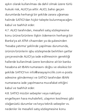
aykırı olarak kullanılması da dahil olmak üzere türlü
hukuki risk, ALICI’ya aittir. ALICI, bahsi geçen
durumlarda herhangi bir şekilde zarara uğraması
halinde SATICI’dan hiçbir talepte bulunmayacağını
kabul ve taahhüt eder.
4.7. ALICI tarafından, mesafeli satış sözleşmesine
konu ürüne/ürünlere ilişkin ödemenin herhangi bir
Banka’ya ait ATM cihazından ya da şubesinden
‘hesaba yatırma’ şeklinde yapılması durumunda,
ürünün/ürünlerin işbu sözleşmede belirtilen şartlar
çerçevesinde ALICI’ya iade edilmesinin gerektiği
hallerde kullanılmak üzere kendisine ait bir banka
hesabına ait IBAN numarasını doğru ve eksiksiz bir
şekilde SATICI’nın
info@arasyayincilik.com
e-posta
adresine göndermeyi ve SATICI tarafından IBAN
numarasına iade yapılmasına muvafakat ettiğini
kabul ve taahhüt eder.
4.8. SATICI mücbir sebepler veya nakliyeyi
engelleyen hava muhalefeti, ulaşımın kesilmesi gibi
olağanüstü durumlar ve/veya teknik sebepler vs.
nedenler ile mesafeli satış sözleşmesine konu