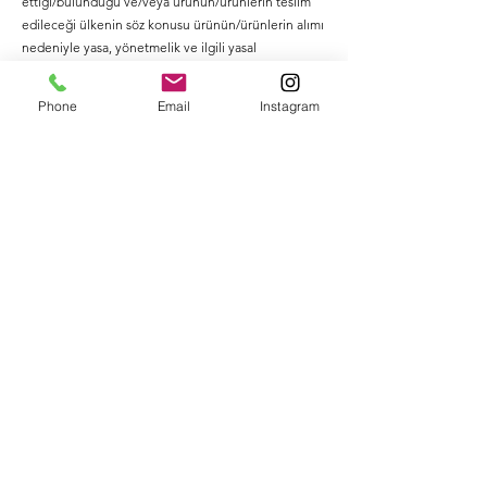
ettiği/bulunduğu ve/veya ürünün/ürünlerin teslim
edileceği ülkenin söz konusu ürünün/ürünlerin alımı
nedeniyle yasa, yönetmelik ve ilgili yasal
düzenlemeleri uyarınca tahakkuk ettireceği gümrük
vergisi, harç ve sair her türlü mali yükümlülüğün
Phone
Email
Instagram
kendisine ait olacağını, ürünün/ürünlerin teslim
edilebilmesi için talep olunacak tüm ödemeleri
derhal ve aynen yerine getireceğini şimdiden kabul,
beyan ve taahhüt eder. Ayrıca ALICI’nın adresi
SATICI’nın anlaşmalı olduğu kargo firmasının dağıtım
alanının dışında kalmakta ise, ALICI dilerse ürünün
teslim edilebilmesi için talep olunacak tüm masraf
ve bedelleri ödemeyi veya SATICI’nın anlaşmalı
olduğu kargo firmasının ilgili şubesinden satışa konu
olan ürün/ürünleri iş bu mesafeli satış sözleşmesinde
yer alan alıcı/alıcılar tarafından bizzat teslim
alınacağını şimdiden kabul, beyan ve taahhüt eder.
İşbu durum hakkında ALICI SATICI’nın anlaşmalı
olduğu kargo firması tarafından öncesinde
bilgilendirilecek olup, ALICI dilerse sözleşmeden
dönebilir.
4.11. ALICI, e-kitap dahil satın aldığı ürün/ürünleri