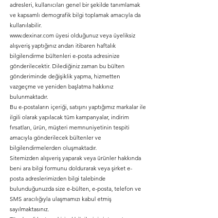
adresleri, kullanıcıları genel bir şekilde tanımlamak
ve kapsamlı demografik bilgi toplamak amacıyla da
kullanılabilir.
www.dexinar.com
üyesi olduğunuz veya üyeliksiz
alışveriş yaptığınız andan itibaren haftalık
bilgilendirme bültenleri e-posta adresinize
gönderilecektir. Dilediğiniz zaman bu bülten
gönderiminde değişiklik yapma, hizmetten
vazgeçme ve yeniden başlatma hakkınız
bulunmaktadır.
Bu e-postaların içeriği, satışını yaptığımız markalar ile
ilgili olarak yapılacak tüm kampanyalar, indirim
fırsatları, ürün, müşteri memnuniyetinin tespiti
amacıyla gönderilecek bültenler ve
bilgilendirmelerden oluşmaktadır.
Sitemizden alışveriş yaparak veya ürünler hakkında
beni ara bilgi formunu doldurarak veya şirket e-
posta adreslerimizden bilgi talebinde
bulunduğunuzda size e-bülten, e-posta, telefon ve
SMS aracılığıyla ulaşmamızı kabul etmiş
sayılmaktasınız.