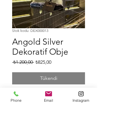
Stok kodu: DEX000013
Angold Silver
Dekoratif Obje
Normal
İndirimli
 ₺1.200,00 
₺825,00
Fiyat
Fiyat
Tükendi
Angold Gümüş Dekoratif 
Phone
Email
Instagram
Obje
h:30